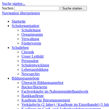
Suche starten...
Suchen
Suche starten...
Navigation überspringen
Startseite
Schulorganisation
Schulleitung
Organigramm
Verwaltung
Förderverein
Schulleben
Chronik
Unser Leitbild
Personalrat
Schulentwicklung
Lehrerausbildung
Newsarchiv
Bildungsangebote
Übersicht Bildungsangebot
Bäcker/Bäckerin
Fachverkäufer im Nahrungsmittelhandwerk
Bankkaufleute
Kaufleute für Büromanagement
Verkäufer/in (2 Jahre) / Kaufleute im Einzelhandel (3 Jah
Kaufleute im Groß- und Außenhandelsmanagement