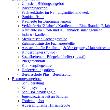
Übersicht Bildungsangebot
Bäcker/Bäckerin
Fachverkäufer im Nahrungsmittelhandwerk
Bankkaufleute
Kaufleute für Büromanagement
Verkäufer/in (2 Jahre) / Kaufleute im Einzelhandel (3 Jah
Kaufleute im Groß- und Außenhandelsmanagement
Industriekaufleute
Medizinische Fachangestellte
Zahnmedizinische Fachangestellte
Assistent/in für Ernährung & Versorgung / Hauswirtschaf
Kinderpfleger (m/w/d)
Sozialbetreuer - Pflegefachhelfer (m/w/d)
Pflegefachkraft
Krankenpflegehilfe
Heilerziehungspflege
Berufsschule Plus - Berufsabitur
Beratungsangebote
Schulberatung
Schulpsychologin
Schulsozialpädagogin
Jugendsozialarbeit an Schulen
Förderangebot
Außerschulische Hilfsangebote