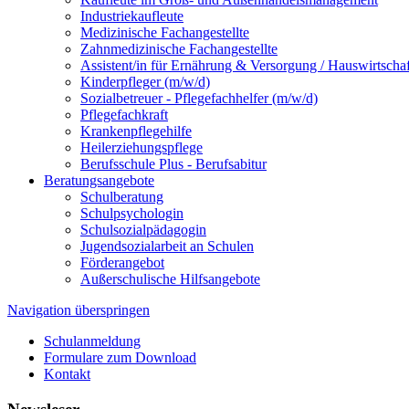
Industriekaufleute
Medizinische Fachangestellte
Zahnmedizinische Fachangestellte
Assistent/in für Ernährung & Versorgung / Hauswirtschaf
Kinderpfleger (m/w/d)
Sozialbetreuer - Pflegefachhelfer (m/w/d)
Pflegefachkraft
Krankenpflegehilfe
Heilerziehungspflege
Berufsschule Plus - Berufsabitur
Beratungsangebote
Schulberatung
Schulpsychologin
Schulsozialpädagogin
Jugendsozialarbeit an Schulen
Förderangebot
Außerschulische Hilfsangebote
Navigation überspringen
Schulanmeldung
Formulare zum Download
Kontakt