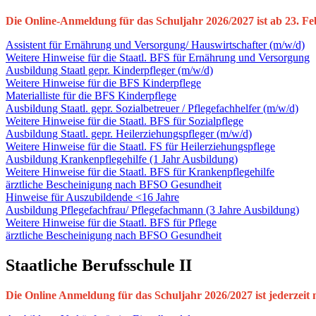
Die Online-Anmeldung für das Schuljahr 2026/2027 ist ab 23. Fe
Assistent für Ernährung und Versorgung/ Hauswirtschafter (m/w/d)
Weitere Hinweise für die Staatl. BFS für Ernährung und Versorgung
Ausbildung Staatl gepr. Kinderpfleger (m/w/d)
Weitere Hinweise für die BFS Kinderpflege
Materialliste für die BFS Kinderpflege
Ausbildung Staatl. gepr. Sozialbetreuer / Pflegefachhelfer (m/w/d)
Weitere Hinweise für die Staatl. BFS für Sozialpflege
Ausbildung Staatl. gepr. Heilerziehungspfleger (m/w/d)
Weitere Hinweise für die Staatl. FS für Heilerziehungspflege
Ausbildung Krankenpflegehilfe (1 Jahr Ausbildung)
Weitere Hinweise für die Staatl. BFS für Krankenpflegehilfe
ärztliche Bescheinigung nach BFSO Gesundheit
Hinweise für Auszubildende <16 Jahre
Ausbildung Pflegefachfrau/ Pflegefachmann (3 Jahre Ausbildung)
Weitere Hinweise für die Staatl. BFS für Pflege
ärztliche Bescheinigung nach BFSO Gesundheit
Staatliche Berufsschule II
Die Online Anmeldung für das Schuljahr 2026/2027 ist jederzeit 