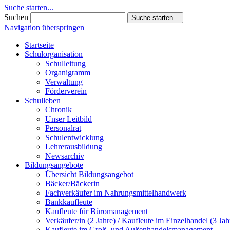
Suche starten...
Suchen
Suche starten...
Navigation überspringen
Startseite
Schulorganisation
Schulleitung
Organigramm
Verwaltung
Förderverein
Schulleben
Chronik
Unser Leitbild
Personalrat
Schulentwicklung
Lehrerausbildung
Newsarchiv
Bildungsangebote
Übersicht Bildungsangebot
Bäcker/Bäckerin
Fachverkäufer im Nahrungsmittelhandwerk
Bankkaufleute
Kaufleute für Büromanagement
Verkäufer/in (2 Jahre) / Kaufleute im Einzelhandel (3 Jah
Kaufleute im Groß- und Außenhandelsmanagement