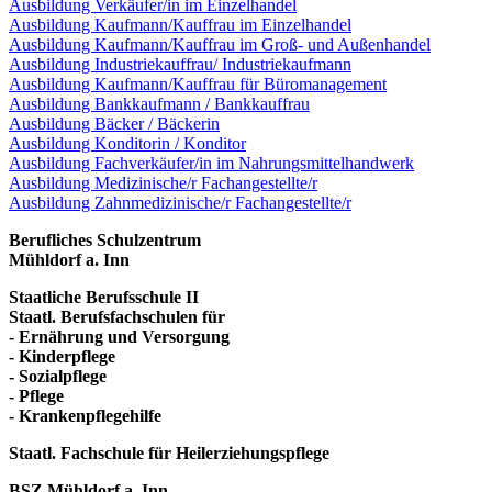
Ausbildung Verkäufer/in im Einzelhandel
Ausbildung Kaufmann/Kauffrau im Einzelhandel
Ausbildung Kaufmann/Kauffrau im Groß- und Außenhandel
Ausbildung Industriekauffrau/ Industriekaufmann
Ausbildung Kaufmann/Kauffrau für Büromanagement
Ausbildung Bankkaufmann / Bankkauffrau
Ausbildung Bäcker / Bäckerin
Ausbildung Konditorin / Konditor
Ausbildung Fachverkäufer/in im Nahrungsmittelhandwerk
Ausbildung Medizinische/r Fachangestellte/r
Ausbildung Zahnmedizinische/r Fachangestellte/r
Berufliches Schulzentrum
Mühldorf a. Inn
Staatliche Berufsschule II
Staatl. Berufsfachschulen für
- Ernährung und Versorgung
- Kinderpflege
- Sozialpflege
- Pflege
- Krankenpflegehilfe
Staatl. Fachschule für Heilerziehungspflege
BSZ Mühldorf a. Inn