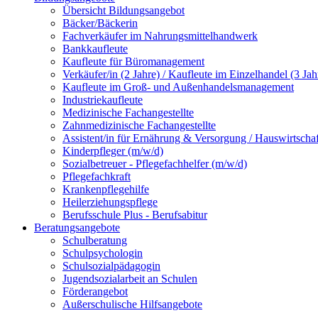
Übersicht Bildungsangebot
Bäcker/Bäckerin
Fachverkäufer im Nahrungsmittelhandwerk
Bankkaufleute
Kaufleute für Büromanagement
Verkäufer/in (2 Jahre) / Kaufleute im Einzelhandel (3 Jah
Kaufleute im Groß- und Außenhandelsmanagement
Industriekaufleute
Medizinische Fachangestellte
Zahnmedizinische Fachangestellte
Assistent/in für Ernährung & Versorgung / Hauswirtschaf
Kinderpfleger (m/w/d)
Sozialbetreuer - Pflegefachhelfer (m/w/d)
Pflegefachkraft
Krankenpflegehilfe
Heilerziehungspflege
Berufsschule Plus - Berufsabitur
Beratungsangebote
Schulberatung
Schulpsychologin
Schulsozialpädagogin
Jugendsozialarbeit an Schulen
Förderangebot
Außerschulische Hilfsangebote