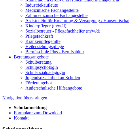
Industriekaufleute
Medizinische Fachangestellte
Zahnmedizinische Fachangestellte
Assistent/in für Ernährung & Versorgung / Hauswirtschaf
Kinderpfleger (m/w/d)
Sozialbetreuer - Pflegefachhelfer (m/w/d)
Pflegefachkraft
Krankenpflegehilfe
Heilerziehungspflege
Berufsschule Plus - Berufsabitur
Beratungsangebote
Schulberatung
Schulpsychologin
Schulsozialpädagogin
Jugendsozialarbeit an Schulen
Förderangebot
Außerschulische Hilfsangebote
Navigation überspringen
Schulanmeldung
Formulare zum Download
Kontakt